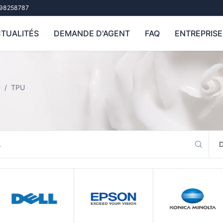
798258787
TUALITÉS
DEMANDE D'AGENT
FAQ
ENTREPRISE
D
TPU
D