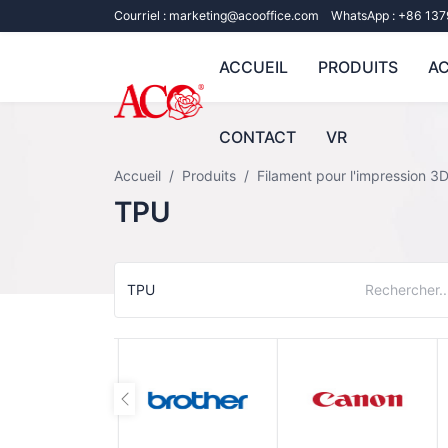
Courriel :
marketing@acooffice.com
WhatsApp :
+86 13
ACCUEIL
PRODUITS
AC
CONTACT
VR
Accueil
Produits
Filament pour l'impression 3
TPU